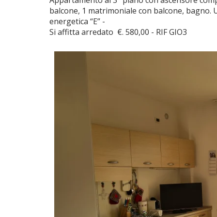
Appartamento al 3° piano con ascensore com
balcone, 1 matrimoniale con balcone, bagno. 
energetica “E” -
Si affitta arredato €. 580,00 - RIF GIO3