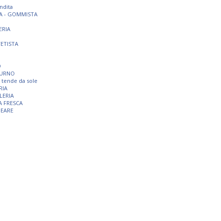
ndita
A - GOMMISTA
ERIA
TETISTA
O
TURNO
 e tende da sole
RIA
LERIA
A FRESCA
NEARE