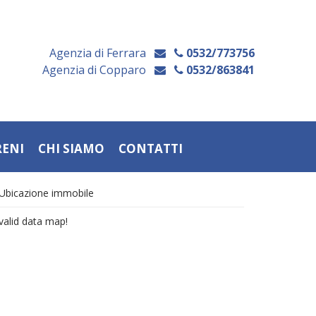
Agenzia di Ferrara
0532/773756
Agenzia di Copparo
0532/863841
RENI
CHI SIAMO
CONTATTI
Ubicazione immobile
valid data map!