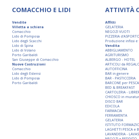
COMACCHIO E LIDI
ATTIVITÀ
Vendite
Affitti
Villetta a schiera
GELATERIA
Comacchio
NEGOZI VUOTI
Lido di Pomposa
PIZZERIA d'ASPORT
Lido degli Scacchi
Produzione infissi e
Lido di Spina
Vendita
Lido di Volano
ABBIGLIAMENTO
Porto Garibaldi
AGRITURISMO
San Giuseppe di Comacchio
ALBERGO - HOTEL
Nuove Costruzioni
ARTICOLI da REGAL
Comacchio
AUTOFFICINA
Lido degli Estensi
BAR in genere
Lido di Pomposa
BAR - PASTICCERIA
Porto Garibaldi
BARCONE per PESCA
BED & BREAKFAST
CARTOLERIA - LIBRE
CHIOSCO in muratu
DISCO BAR
EDICOLA
FARMACIA
FERRAMENTA
GELATERIA
ISTITUTO FORMAZI
LAGHETTI PESCA e 
LAVANDERIA - LAVA
NEGOZI a REDDITO