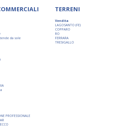
 COMMERCIALI
TERRENI
Vendita
LAGOSANTO (FE)
COPPARO
O
RO
 tende da sole
FERRARA
TRESIGALLO
O
RIA
ra
ONE PROFESSIONALE
BAR
SECCO