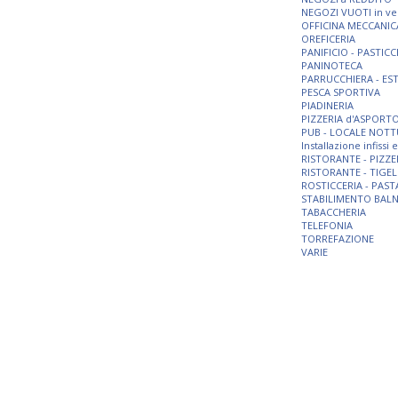
NEGOZI VUOTI in ve
OFFICINA MECCANIC
OREFICERIA
PANIFICIO - PASTICC
PANINOTECA
PARRUCCHIERA - ES
PESCA SPORTIVA
PIADINERIA
PIZZERIA d'ASPORT
PUB - LOCALE NOT
Installazione infissi
RISTORANTE - PIZZE
RISTORANTE - TIGEL
ROSTICCERIA - PAST
STABILIMENTO BAL
TABACCHERIA
TELEFONIA
TORREFAZIONE
VARIE