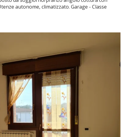
posto da soggiorno/pranzo angolo cottura con
Utenze autonome, climatizzato. Garage - Classe