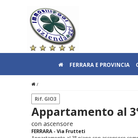
FERRARA E PROVINCIA
/
Rif. GIO3
Appartamento al 3
con ascensore
FERRARA - Via Frutteti