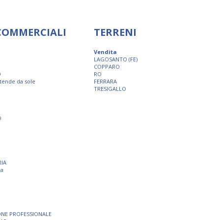
 COMMERCIALI
TERRENI
Vendita
LAGOSANTO (FE)
COPPARO
O
RO
 tende da sole
FERRARA
TRESIGALLO
O
RIA
ra
ONE PROFESSIONALE