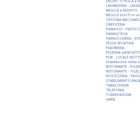
LAGHETTI PESCA e 
LAVANDERIA - LAVA
NEGOZI a REDDITO
NEGOZI VUOTI in ve
OFFICINA MECCANIC
OREFICERIA
PANIFICIO - PASTICC
PANINOTECA
PARRUCCHIERA - ES
PESCA SPORTIVA
PIADINERIA
PIZZERIA d'ASPORT
PUB - LOCALE NOT
Installazione infissi
RISTORANTE - PIZZE
RISTORANTE - TIGEL
ROSTICCERIA - PAST
STABILIMENTO BAL
TABACCHERIA
TELEFONIA
TORREFAZIONE
VARIE