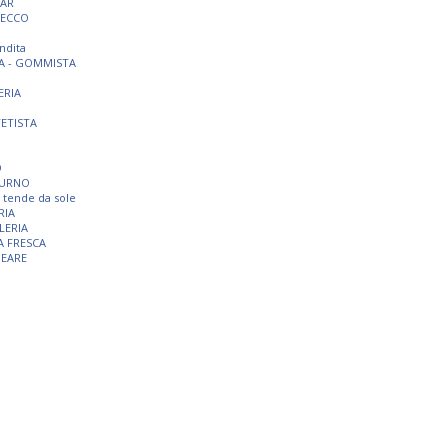
BAR
SECCO
ndita
A - GOMMISTA
ERIA
TETISTA
O
TURNO
 e tende da sole
RIA
LERIA
A FRESCA
NEARE