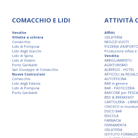
COMACCHIO E LIDI
ATTIVITÀ
Vendite
Affitti
Villetta a schiera
GELATERIA
Comacchio
NEGOZI VUOTI
Lido di Pomposa
PIZZERIA d'ASPORT
Lido degli Scacchi
Produzione infissi e
Lido di Spina
Vendita
Lido di Volano
ABBIGLIAMENTO
Porto Garibaldi
AGRITURISMO
San Giuseppe di Comacchio
ALBERGO - HOTEL
Nuove Costruzioni
ARTICOLI da REGAL
Comacchio
AUTOFFICINA
Lido degli Estensi
BAR in genere
Lido di Pomposa
BAR - PASTICCERIA
Porto Garibaldi
BARCONE per PESCA
BED & BREAKFAST
CARTOLERIA - LIBRE
CHIOSCO in muratu
DISCO BAR
EDICOLA
FARMACIA
FERRAMENTA
GELATERIA
ISTITUTO FORMAZI