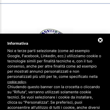
Informativa
Noi e terze parti selezionate (come ad esempio
Google, Facebook, LinkedIn, ecc.) utilizziamo cookie o
tecnologie simili per finalità tecniche e, con il tuo
consenso, anche per altre finalità come ad esempio
IMMOBILIOGGI & aziendaoggi Gruppo Agenzie Riunite - P.IVA
per mostrati annunci personalizzati e non
01620540383 - CCIAA FE 183305 - Iscrizione num. 1814 ruolo agenti
personalizzati più utili per te, come specificato nella
immobiliari provincia di Ferrara
.
cookie policy
Privacy Policy
-
Note legali
-
Sitemap
Chiudendo questo banner con la crocetta o cliccando
su "Rifiuta", verranno utilizzati solamente cookie
Agenzia di Ferrara
0532/773756
tecnici. Se vuoi selezionare i cookie da installare,
Agenzia di Copparo
0532/863841
clicca su "Personalizza". Se preferisci, puoi
acconsentire all'utilizzo di tutti i cookie, anche diversi