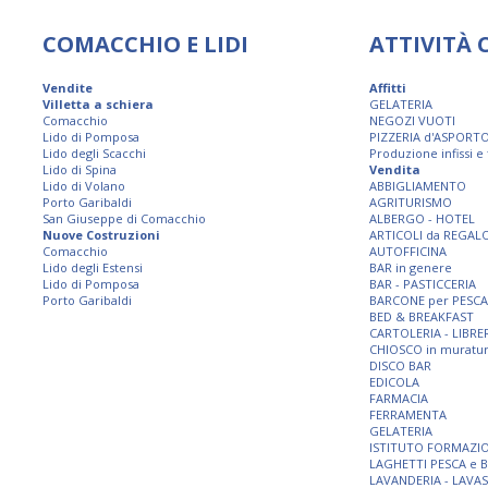
COMACCHIO E LIDI
ATTIVITÀ
Vendite
Affitti
Villetta a schiera
GELATERIA
Comacchio
NEGOZI VUOTI
Lido di Pomposa
PIZZERIA d'ASPORT
Lido degli Scacchi
Produzione infissi e
Lido di Spina
Vendita
Lido di Volano
ABBIGLIAMENTO
Porto Garibaldi
AGRITURISMO
San Giuseppe di Comacchio
ALBERGO - HOTEL
Nuove Costruzioni
ARTICOLI da REGAL
Comacchio
AUTOFFICINA
Lido degli Estensi
BAR in genere
Lido di Pomposa
BAR - PASTICCERIA
Porto Garibaldi
BARCONE per PESCA
BED & BREAKFAST
CARTOLERIA - LIBRE
CHIOSCO in muratu
DISCO BAR
EDICOLA
FARMACIA
FERRAMENTA
GELATERIA
ISTITUTO FORMAZI
LAGHETTI PESCA e 
LAVANDERIA - LAVA