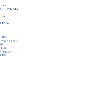
ndita
A - GOMMISTA
ERIA
TETISTA
O
TURNO
 e tende da sole
RIA
LERIA
A FRESCA
NEARE