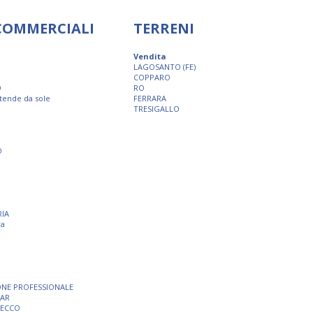
 COMMERCIALI
TERRENI
Vendita
LAGOSANTO (FE)
COPPARO
O
RO
 tende da sole
FERRARA
TRESIGALLO
O
RIA
ra
ONE PROFESSIONALE
BAR
SECCO