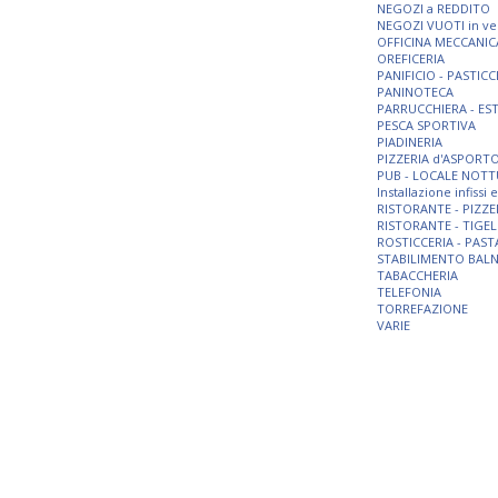
NEGOZI a REDDITO
NEGOZI VUOTI in ve
OFFICINA MECCANIC
OREFICERIA
PANIFICIO - PASTICC
PANINOTECA
PARRUCCHIERA - ES
PESCA SPORTIVA
PIADINERIA
PIZZERIA d'ASPORT
PUB - LOCALE NOT
Installazione infissi
RISTORANTE - PIZZE
RISTORANTE - TIGEL
ROSTICCERIA - PAST
STABILIMENTO BAL
TABACCHERIA
TELEFONIA
TORREFAZIONE
VARIE