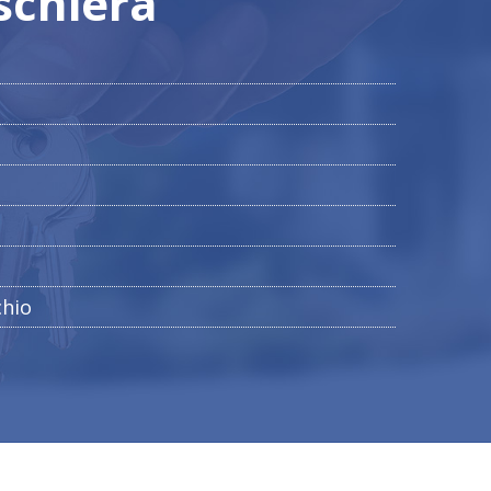
 schiera
chio