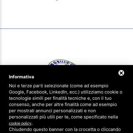
Informativa
Noi e terze parti selezionate (come ad esempio
Google, Facebook, LinkedIn, ecc.) utilizziamo cookie o
tecnologie simili per finalità tecniche e, con il tuo
consenso, anche per altre finalità come ad esempio
IMMOBILIOGGI & aziendaoggi Gruppo Agenzie Riunite - P.IVA
per mostrati annunci personalizzati e non
01620540383 - CCIAA FE 183305 - Iscrizione num. 1814 ruolo agenti
personalizzati più utili per te, come specificato nella
immobiliari provincia di Ferrara
.
cookie policy
Privacy Policy
-
Note legali
-
Sitemap
Chiudendo questo banner con la crocetta o cliccando