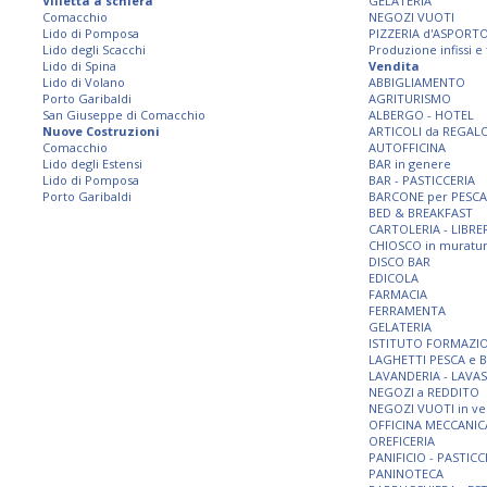
Villetta a schiera
GELATERIA
Comacchio
NEGOZI VUOTI
Lido di Pomposa
PIZZERIA d'ASPORT
Lido degli Scacchi
Produzione infissi e
Lido di Spina
Vendita
Lido di Volano
ABBIGLIAMENTO
Porto Garibaldi
AGRITURISMO
San Giuseppe di Comacchio
ALBERGO - HOTEL
Nuove Costruzioni
ARTICOLI da REGAL
Comacchio
AUTOFFICINA
Lido degli Estensi
BAR in genere
Lido di Pomposa
BAR - PASTICCERIA
Porto Garibaldi
BARCONE per PESCA
BED & BREAKFAST
CARTOLERIA - LIBRE
CHIOSCO in muratu
DISCO BAR
EDICOLA
FARMACIA
FERRAMENTA
GELATERIA
ISTITUTO FORMAZI
LAGHETTI PESCA e 
LAVANDERIA - LAVA
NEGOZI a REDDITO
NEGOZI VUOTI in ve
OFFICINA MECCANIC
OREFICERIA
PANIFICIO - PASTICC
PANINOTECA