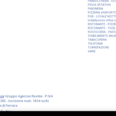
PARRUCCHIERA - ES
PESCA SPORTIVA
PIADINERIA
PIZZERIA d'ASPORT
PUB - LOCALE NOT
Installazione infissi
RISTORANTE - PIZZE
RISTORANTE - TIGEL
ROSTICCERIA - PAST
STABILIMENTO BAL
TABACCHERIA
TELEFONIA
TORREFAZIONE
VARIE
i Gruppo Agenzie Riunite - P.IVA
305 - Iscrizione num. 1814 ruolo
a di Ferrara
li
-
Sitemap