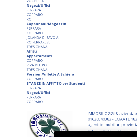
VOGHIERA
Negozi/Uffici
FERRARA
COPPARO
RO
Capannoni/Magazzini
FERRARA
COPPARO
JOLANDA DI SAVOIA
RO FERRARESE
TRESIGNANA
Affitti
Appartamenti
COPPARO
RIVA DEL PO
TRESIGNANA
Porzioni/Villette A Schiera
COPPARO
STANZE IN AFFITTO per Studenti
FERRARA
Negozi/Uffici
FERRARA
COPPARO
IMMOBILIOGGI & aziendaogg
01620540383 - CCIAA FE 183
agenti immobiliari provinci
Privacy Policy
-
Note lega