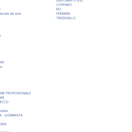
LAGOSANTO (FE)
COPPARO
O
RO
 tende da sole
FERRARA
TRESIGALLO
O
RIA
ra
ONE PROFESSIONALE
BAR
SECCO
ndita
A - GOMMISTA
ERIA