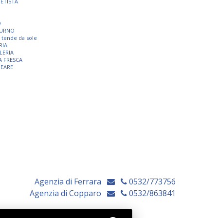
TETISTA
O
TURNO
 e tende da sole
RIA
LERIA
A FRESCA
NEARE
Agenzia di Ferrara
0532/773756
Agenzia di Copparo
0532/863841