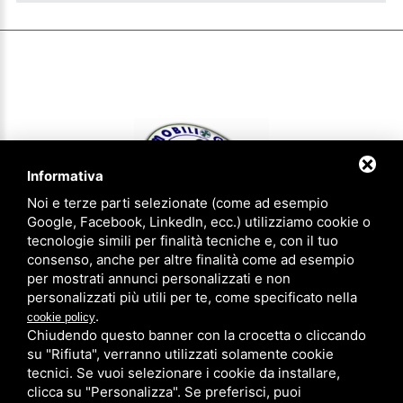
Informativa
Noi e terze parti selezionate (come ad esempio
Google, Facebook, LinkedIn, ecc.) utilizziamo cookie o
tecnologie simili per finalità tecniche e, con il tuo
consenso, anche per altre finalità come ad esempio
IMMOBILIOGGI & aziendaoggi Gruppo Agenzie Riunite - P.IVA
per mostrati annunci personalizzati e non
01620540383 - CCIAA FE 183305 - Iscrizione num. 1814 ruolo agenti
personalizzati più utili per te, come specificato nella
immobiliari provincia di Ferrara
.
cookie policy
Privacy Policy
-
Note legali
-
Sitemap
Chiudendo questo banner con la crocetta o cliccando
su "Rifiuta", verranno utilizzati solamente cookie
Agenzia di Ferrara
0532/773756
tecnici. Se vuoi selezionare i cookie da installare,
Agenzia di Copparo
0532/863841
clicca su "Personalizza". Se preferisci, puoi