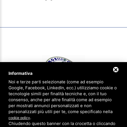
Informativa
Noi e terze parti selezionate (come ad esempio
Google, Facebook, LinkedIn, ecc.) utilizziamo cookie o
tecnologie simili per finalità tecniche e, con il tuo
consenso, anche per altre finalità come ad esempio
IMMOBILIOGGI & aziendaoggi Gruppo Agenzie Riunite - P.IVA
per mostrati annunci personalizzati e non
01620540383 - CCIAA FE 183305 - Iscrizione num. 1814 ruolo agenti
personalizzati più utili per te, come specificato nella
immobiliari provincia di Ferrara
.
cookie policy
Privacy Policy
-
Note legali
-
Sitemap
Chiudendo questo banner con la crocetta o cliccando