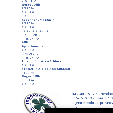
VOGHIERA
Negozi/Uffici
FERRARA
COPPARO
RO
Capannoni/Magazzini
FERRARA
COPPARO
JOLANDA DI SAVOIA
RO FERRARESE
TRESIGNANA
Affitti
Appartamenti
COPPARO
RIVA DEL PO
TRESIGNANA
Porzioni/Villette A Schiera
COPPARO
STANZE IN AFFITTO per Studenti
FERRARA
Negozi/Uffici
FERRARA
COPPARO
IMMOBILIOGGI & aziendaogg
01620540383 - CCIAA FE 183
agenti immobiliari provinci
Privacy Policy
-
Note lega