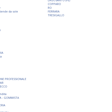
LAGOSANTO (FE)
COPPARO
O
RO
 tende da sole
FERRARA
TRESIGALLO
O
RIA
ra
ONE PROFESSIONALE
BAR
SECCO
ndita
A - GOMMISTA
ERIA