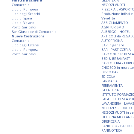
Villetta a schiera
GELATERIA
Comacchio
NEGOZI VUOTI
Lido di Pomposa
PIZZERIA d'ASPORT
Lido degli Scacchi
Produzione infissi e
Lido di Spina
Vendita
Lido di Volano
ABBIGLIAMENTO
Porto Garibaldi
AGRITURISMO
San Giuseppe di Comacchio
ALBERGO - HOTEL
Nuove Costruzioni
ARTICOLI da REGAL
Comacchio
AUTOFFICINA
Lido degli Estensi
BAR in genere
Lido di Pomposa
BAR - PASTICCERIA
Porto Garibaldi
BARCONE per PESCA
BED & BREAKFAST
CARTOLERIA - LIBRE
CHIOSCO in muratu
DISCO BAR
EDICOLA
FARMACIA
FERRAMENTA
GELATERIA
ISTITUTO FORMAZI
LAGHETTI PESCA e 
LAVANDERIA - LAVA
NEGOZI a REDDITO
NEGOZI VUOTI in ve
OFFICINA MECCANIC
OREFICERIA
PANIFICIO - PASTICC
PANINOTECA