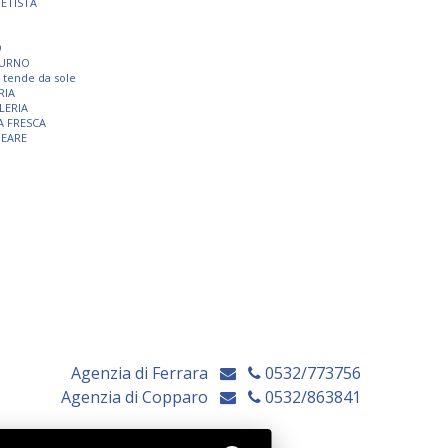
TETISTA
O
TURNO
 e tende da sole
RIA
LERIA
A FRESCA
NEARE
Agenzia di Ferrara
0532/773756
Agenzia di Copparo
0532/863841