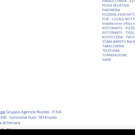
PARRUCCHIERA - ES
PESCA SPORTIVA
PIADINERIA
PIZZERIA d'ASPORT
PUB - LOCALE NOT
Installazione infissi
RISTORANTE - PIZZE
RISTORANTE - TIGEL
ROSTICCERIA - PAST
STABILIMENTO BAL
TABACCHERIA
TELEFONIA
TORREFAZIONE
VARIE
i Gruppo Agenzie Riunite - P.IVA
305 - Iscrizione num. 1814 ruolo
a di Ferrara
li
-
Sitemap