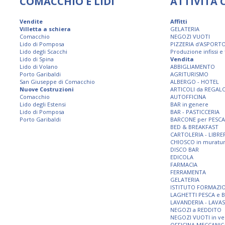
COMACCHIO E LIDI
ATTIVITÀ
Vendite
Affitti
Villetta a schiera
GELATERIA
Comacchio
NEGOZI VUOTI
Lido di Pomposa
PIZZERIA d'ASPORT
Lido degli Scacchi
Produzione infissi e
Lido di Spina
Vendita
Lido di Volano
ABBIGLIAMENTO
Porto Garibaldi
AGRITURISMO
San Giuseppe di Comacchio
ALBERGO - HOTEL
Nuove Costruzioni
ARTICOLI da REGAL
Comacchio
AUTOFFICINA
Lido degli Estensi
BAR in genere
Lido di Pomposa
BAR - PASTICCERIA
Porto Garibaldi
BARCONE per PESCA
BED & BREAKFAST
CARTOLERIA - LIBRE
CHIOSCO in muratu
DISCO BAR
EDICOLA
FARMACIA
FERRAMENTA
GELATERIA
ISTITUTO FORMAZI
LAGHETTI PESCA e 
LAVANDERIA - LAVA
NEGOZI a REDDITO
NEGOZI VUOTI in ve
OFFICINA MECCANIC