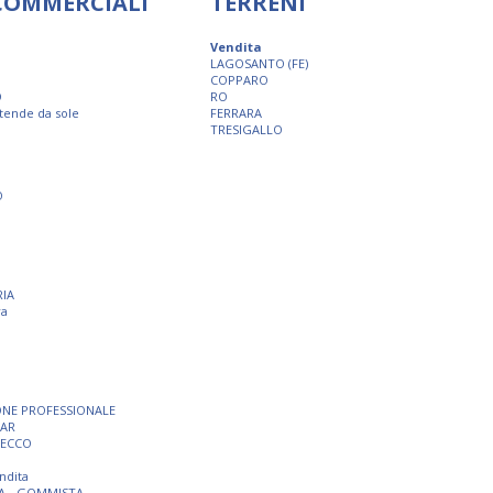
 COMMERCIALI
TERRENI
Vendita
LAGOSANTO (FE)
COPPARO
O
RO
 tende da sole
FERRARA
TRESIGALLO
O
RIA
ra
ONE PROFESSIONALE
BAR
SECCO
ndita
A - GOMMISTA