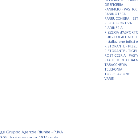
OREFICERIA
PANIFICIO - PASTICC
PANINOTECA
PARRUCCHIERA - ES
PESCA SPORTIVA
PIADINERIA
PIZZERIA d'ASPORT
PUB - LOCALE NOT
Installazione infissi
RISTORANTE - PIZZE
RISTORANTE - TIGEL
ROSTICCERIA - PAST
STABILIMENTO BAL
TABACCHERIA
TELEFONIA
TORREFAZIONE
VARIE
i Gruppo Agenzie Riunite - P.IVA
305 - Iscrizione num. 1814 ruolo