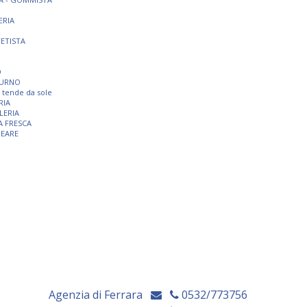
ERIA
TETISTA
O
TURNO
 e tende da sole
RIA
LERIA
A FRESCA
NEARE
Agenzia di Ferrara
0532/773756