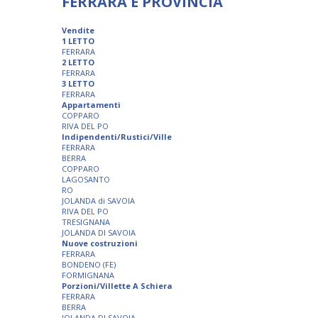
FERRARA E PROVINCIA
Vendite
1 LETTO
FERRARA
2 LETTO
FERRARA
3 LETTO
FERRARA
Appartamenti
COPPARO
RIVA DEL PO
Indipendenti/Rustici/Ville
FERRARA
BERRA
COPPARO
LAGOSANTO
RO
JOLANDA di SAVOIA
RIVA DEL PO
TRESIGNANA
JOLANDA DI SAVOIA
Nuove costruzioni
FERRARA
BONDENO (FE)
FORMIGNANA
Porzioni/Villette A Schiera
FERRARA
BERRA
JOLANDA DI SAVOIA