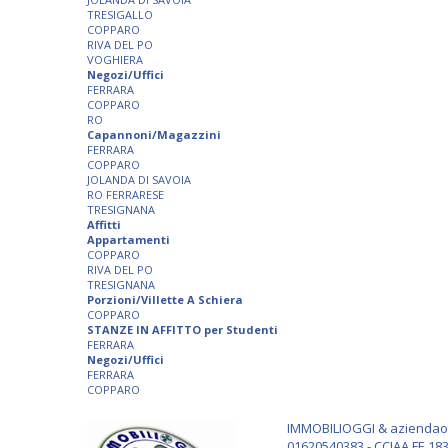
TRESIGALLO
COPPARO
RIVA DEL PO
VOGHIERA
Negozi/Uffici
FERRARA
COPPARO
RO
Capannoni/Magazzini
FERRARA
COPPARO
JOLANDA DI SAVOIA
RO FERRARESE
TRESIGNANA
Affitti
Appartamenti
COPPARO
RIVA DEL PO
TRESIGNANA
Porzioni/Villette A Schiera
COPPARO
STANZE IN AFFITTO per Studenti
FERRARA
Negozi/Uffici
FERRARA
COPPARO
IMMOBILIOGGI & aziendaogg
01620540383 - CCIAA FE 183