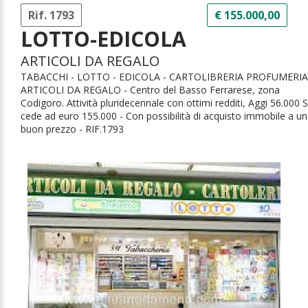
Rif. 1793
€ 155.000,00
LOTTO-EDICOLA
ARTICOLI DA REGALO
TABACCHI - LOTTO - EDICOLA - CARTOLIBRERIA PROFUMERIA
ARTICOLI DA REGALO -
Centro del Basso Ferrarese,
zona
Codigoro
. Attività pluridecennale con ottimi redditi, Aggi 56.000
S
cede ad euro 155.000 - Con possibilità di acquisto immobile a un
buon prezzo - RIF.
1793