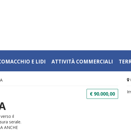
COMACCHIO E LIDI
ATTIVITÀ COMMERCIALI
TER
NA
In
€ 90.000,00
A
erso il
sura serale.
PLA ANCHE