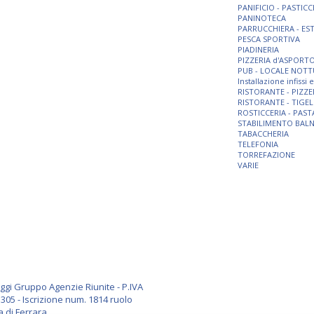
PANIFICIO - PASTICC
PANINOTECA
PARRUCCHIERA - ES
PESCA SPORTIVA
PIADINERIA
PIZZERIA d'ASPORT
PUB - LOCALE NOT
Installazione infissi
RISTORANTE - PIZZE
RISTORANTE - TIGEL
ROSTICCERIA - PAST
STABILIMENTO BAL
TABACCHERIA
TELEFONIA
TORREFAZIONE
VARIE
i Gruppo Agenzie Riunite - P.IVA
305 - Iscrizione num. 1814 ruolo
a di Ferrara