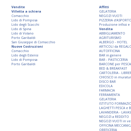
Vendite
Affitti
Villetta a schiera
GELATERIA
Comacchio
NEGOZI VUOTI
Lido di Pomposa
PIZZERIA d'ASPORT
Lido degli Scacchi
Produzione infissi e
Lido di Spina
Vendita
Lido di Volano
ABBIGLIAMENTO
Porto Garibaldi
AGRITURISMO
San Giuseppe di Comacchio
ALBERGO - HOTEL
Nuove Costruzioni
ARTICOLI da REGAL
Comacchio
AUTOFFICINA
Lido degli Estensi
BAR in genere
Lido di Pomposa
BAR - PASTICCERIA
Porto Garibaldi
BARCONE per PESCA
BED & BREAKFAST
CARTOLERIA - LIBRE
CHIOSCO in muratu
DISCO BAR
EDICOLA
FARMACIA
FERRAMENTA
GELATERIA
ISTITUTO FORMAZI
LAGHETTI PESCA e 
LAVANDERIA - LAVA
NEGOZI a REDDITO
NEGOZI VUOTI in ve
OFFICINA MECCANIC
OREFICERIA