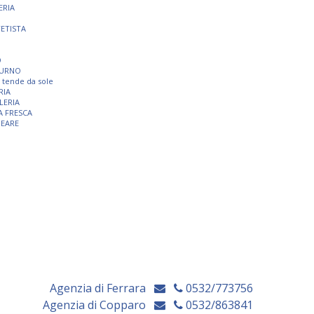
ERIA
TETISTA
O
TURNO
 e tende da sole
RIA
LERIA
A FRESCA
NEARE
Agenzia di Ferrara
0532/773756
Agenzia di Copparo
0532/863841