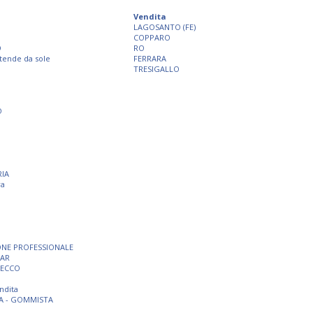
Vendita
LAGOSANTO (FE)
COPPARO
O
RO
 tende da sole
FERRARA
TRESIGALLO
O
RIA
ra
ONE PROFESSIONALE
BAR
SECCO
ndita
A - GOMMISTA