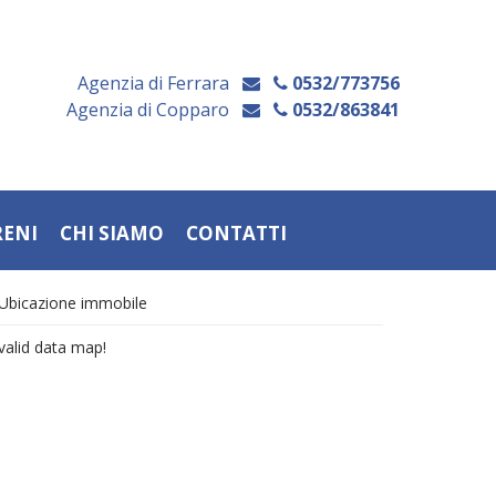
Agenzia di Ferrara
0532/773756
Agenzia di Copparo
0532/863841
RENI
CHI SIAMO
CONTATTI
Ubicazione immobile
valid data map!