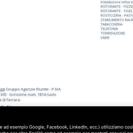
Installazione infissi
RISTORANTE - PIZZE
RISTORANTE - TIGEL
ROSTICCERIA - PAST
STABILIMENTO BAL
TABACCHERIA
TELEFONIA
TORREFAZIONE
VARIE
i Gruppo Agenzie Riunite - P.IVA
305 - Iscrizione num. 1814 ruolo
a di Ferrara
li
-
Sitemap
e ad esempio Google, Facebook, LinkedIn, ecc.) utilizziamo cooki