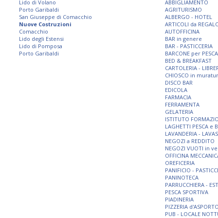
Lido di Volano
ABBIGLIAMENTO
Porto Garibaldi
AGRITURISMO
San Giuseppe di Comacchio
ALBERGO - HOTEL
Nuove Costruzioni
ARTICOLI da REGAL
Comacchio
AUTOFFICINA
Lido degli Estensi
BAR in genere
Lido di Pomposa
BAR - PASTICCERIA
Porto Garibaldi
BARCONE per PESCA
BED & BREAKFAST
CARTOLERIA - LIBRE
CHIOSCO in muratu
DISCO BAR
EDICOLA
FARMACIA
FERRAMENTA
GELATERIA
ISTITUTO FORMAZI
LAGHETTI PESCA e 
LAVANDERIA - LAVA
NEGOZI a REDDITO
NEGOZI VUOTI in ve
OFFICINA MECCANIC
OREFICERIA
PANIFICIO - PASTICC
PANINOTECA
PARRUCCHIERA - ES
PESCA SPORTIVA
PIADINERIA
PIZZERIA d'ASPORT
PUB - LOCALE NOT