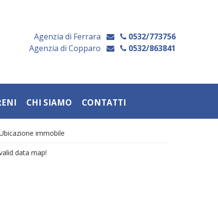
Agenzia di Ferrara
0532/773756
Agenzia di Copparo
0532/863841
RENI
CHI SIAMO
CONTATTI
Ubicazione immobile
valid data map!