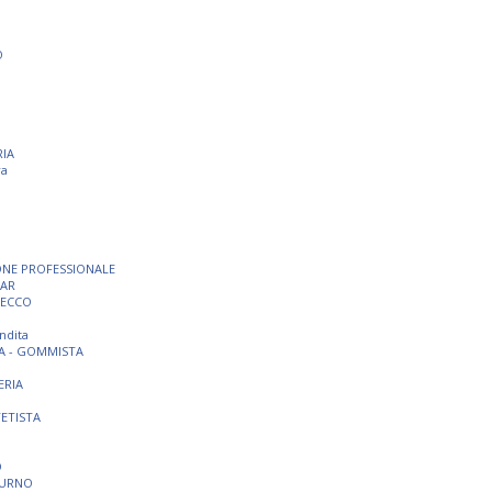
O
RIA
ra
ONE PROFESSIONALE
BAR
SECCO
ndita
A - GOMMISTA
ERIA
TETISTA
O
TURNO