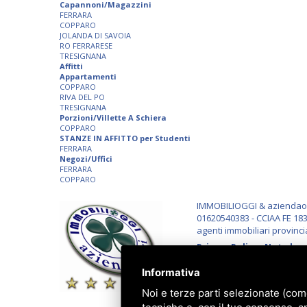
Capannoni/Magazzini
FERRARA
COPPARO
JOLANDA DI SAVOIA
RO FERRARESE
TRESIGNANA
Affitti
Appartamenti
COPPARO
RIVA DEL PO
TRESIGNANA
Porzioni/Villette A Schiera
COPPARO
STANZE IN AFFITTO per Studenti
FERRARA
Negozi/Uffici
FERRARA
COPPARO
IMMOBILIOGGI & aziendaogg
01620540383 - CCIAA FE 183
agenti immobiliari provinci
Privacy Policy
-
Note lega
Informativa
Noi e terze parti selezionate (com