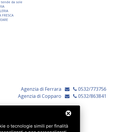
 e tende da sole
RIA
LERIA
A FRESCA
NEARE
Agenzia di Ferrara
0532/773756
Agenzia di Copparo
0532/863841
e o tecnologie simili per finalità