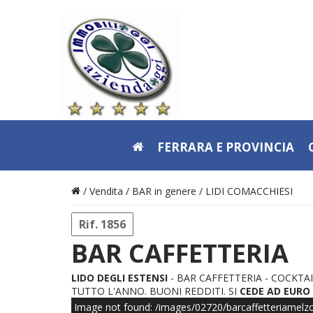
FERRARA E PROVINCIA
/ Vendita /
BAR in genere
/
LIDI COMACCHIESI
Rif. 1856
BAR CAFFETTERIA
LIDO DEGLI ESTENSI
- BAR CAFFETTERIA - COCKTA
TUTTO L'ANNO. BUONI REDDITI. SI
CEDE AD EURO 8
Image not found: /images/02720/barcaffetteriamelzo