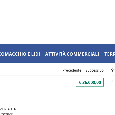
COMACCHIO E LIDI
ATTIVITÀ COMMERCIALI
TER
Precedente
Successivo
In
€ 36.000,00
IZZERIA DA
imentari,