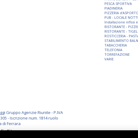
PESCA SPORTIVA
PIADINERIA
PIZZERIA d'ASPORT
PUB - LOCALE NOT
Installazione infissi
RISTORANTE - PIZZE
RISTORANTE - TIGEL
ROSTICCERIA - PAST
STABILIMENTO BAL
TABACCHERIA
TELEFONIA
TORREFAZIONE
VARIE
i Gruppo Agenzie Riunite - P.IVA
305 - Iscrizione num. 1814 ruolo
a di Ferrara
li
-
Sitemap