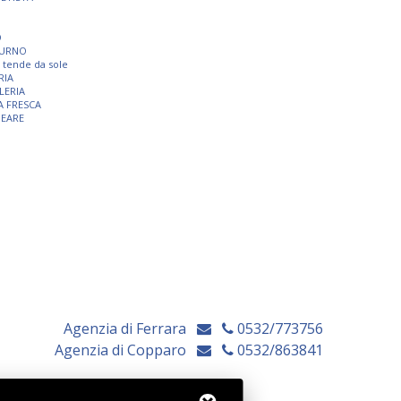
O
TURNO
 e tende da sole
RIA
LERIA
A FRESCA
NEARE
Agenzia di Ferrara
0532/773756
Agenzia di Copparo
0532/863841