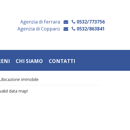
Agenzia di Ferrara
0532/773756
Agenzia di Copparo
0532/863841
RENI
CHI SIAMO
CONTATTI
Ubicazione immobile
valid data map!