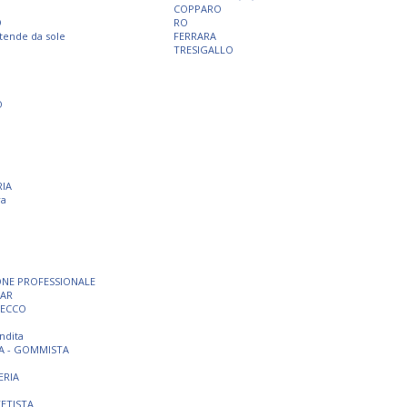
COPPARO
O
RO
 tende da sole
FERRARA
TRESIGALLO
O
RIA
ra
ONE PROFESSIONALE
BAR
SECCO
ndita
A - GOMMISTA
ERIA
TETISTA