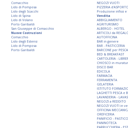
Comacchio
NEGOZI VUOTI
Lido di Pomposa
PIZZERIA d'ASPORT
Lido degli Scacchi
Produzione infissi e
Lido di Spina
Vendita
Lido di Volano
ABBIGLIAMENTO
Porto Garibaldi
AGRITURISMO
San Giuseppe di Comacchio
ALBERGO - HOTEL
Nuove Costruzioni
ARTICOLI da REGAL
Comacchio
AUTOFFICINA
Lido degli Estensi
BAR in genere
Lido di Pomposa
BAR - PASTICCERIA
Porto Garibaldi
BARCONE per PESCA
BED & BREAKFAST
CARTOLERIA - LIBRE
CHIOSCO in muratu
DISCO BAR
EDICOLA
FARMACIA
FERRAMENTA
GELATERIA
ISTITUTO FORMAZI
LAGHETTI PESCA e 
LAVANDERIA - LAVA
NEGOZI a REDDITO
NEGOZI VUOTI in ve
OFFICINA MECCANIC
OREFICERIA
PANIFICIO - PASTICC
PANINOTECA
PARRUCCHIERA - ES