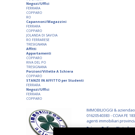
Negozi/Uffici
FERRARA
COPPARO
RO
Capannoni/Magazzini
FERRARA
COPPARO
JOLANDA DI SAVOIA
RO FERRARESE
TRESIGNANA
Affitti
Appartamenti
COPPARO
RIVA DEL PO
TRESIGNANA
Porzioni/Villette A Schiera
COPPARO
STANZE IN AFFITTO per Studenti
FERRARA
Negozi/Uffici
FERRARA
COPPARO
IMMOBILIOGGI & aziendaogg
01620540383 - CCIAA FE 183
agenti immobiliari provinci
Privacy Policy
-
Note lega