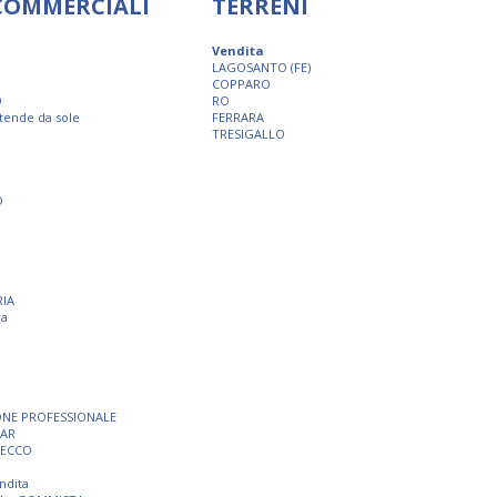
 COMMERCIALI
TERRENI
Vendita
LAGOSANTO (FE)
COPPARO
O
RO
 tende da sole
FERRARA
TRESIGALLO
O
RIA
ra
ONE PROFESSIONALE
BAR
SECCO
ndita