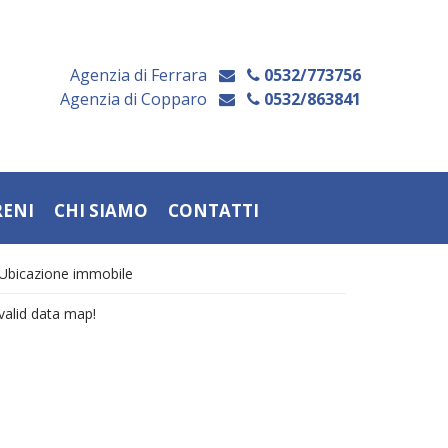
Agenzia di Ferrara
0532/773756
Agenzia di Copparo
0532/863841
RENI
CHI SIAMO
CONTATTI
Ubicazione immobile
valid data map!