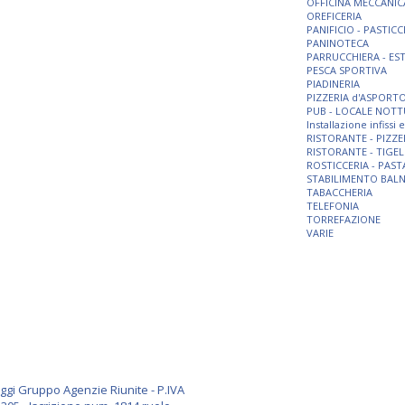
OFFICINA MECCANIC
OREFICERIA
PANIFICIO - PASTICC
PANINOTECA
PARRUCCHIERA - ES
PESCA SPORTIVA
PIADINERIA
PIZZERIA d'ASPORT
PUB - LOCALE NOT
Installazione infissi
RISTORANTE - PIZZE
RISTORANTE - TIGEL
ROSTICCERIA - PAST
STABILIMENTO BAL
TABACCHERIA
TELEFONIA
TORREFAZIONE
VARIE
i Gruppo Agenzie Riunite - P.IVA