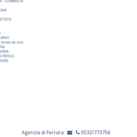
A - GOMMISTA
ERIA
TETISTA
O
TURNO
 e tende da sole
RIA
LERIA
A FRESCA
NEARE
Agenzia di Ferrara
0532/773756