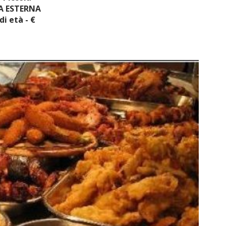
SA ESTERNA
di età - €