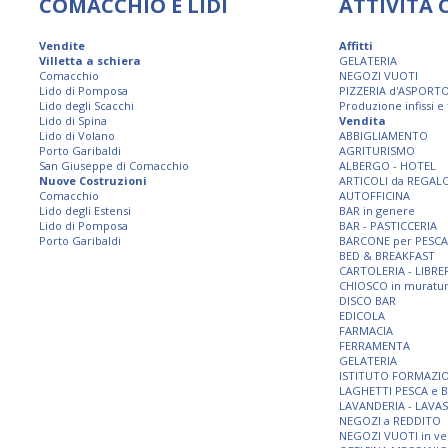
COMACCHIO E LIDI
ATTIVITÀ
Vendite
Affitti
Villetta a schiera
GELATERIA
Comacchio
NEGOZI VUOTI
Lido di Pomposa
PIZZERIA d'ASPORT
Lido degli Scacchi
Produzione infissi e
Lido di Spina
Vendita
Lido di Volano
ABBIGLIAMENTO
Porto Garibaldi
AGRITURISMO
San Giuseppe di Comacchio
ALBERGO - HOTEL
Nuove Costruzioni
ARTICOLI da REGAL
Comacchio
AUTOFFICINA
Lido degli Estensi
BAR in genere
Lido di Pomposa
BAR - PASTICCERIA
Porto Garibaldi
BARCONE per PESCA
BED & BREAKFAST
CARTOLERIA - LIBRE
CHIOSCO in muratu
DISCO BAR
EDICOLA
FARMACIA
FERRAMENTA
GELATERIA
ISTITUTO FORMAZI
LAGHETTI PESCA e 
LAVANDERIA - LAVA
NEGOZI a REDDITO
NEGOZI VUOTI in ve