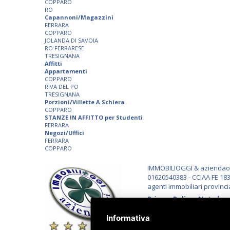
COPPARO
RO
Capannoni/Magazzini
FERRARA
COPPARO
JOLANDA DI SAVOIA
RO FERRARESE
TRESIGNANA
Affitti
Appartamenti
COPPARO
RIVA DEL PO
TRESIGNANA
Porzioni/Villette A Schiera
COPPARO
STANZE IN AFFITTO per Studenti
FERRARA
Negozi/Uffici
FERRARA
COPPARO
IMMOBILIOGGI & aziendaogg
01620540383 - CCIAA FE 183
agenti immobiliari provinci
Privacy Policy
-
Note lega
Informativa