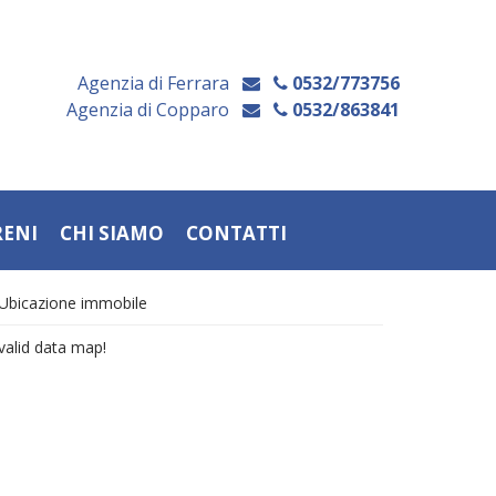
Agenzia di Ferrara
0532/773756
Agenzia di Copparo
0532/863841
RENI
CHI SIAMO
CONTATTI
Ubicazione immobile
valid data map!