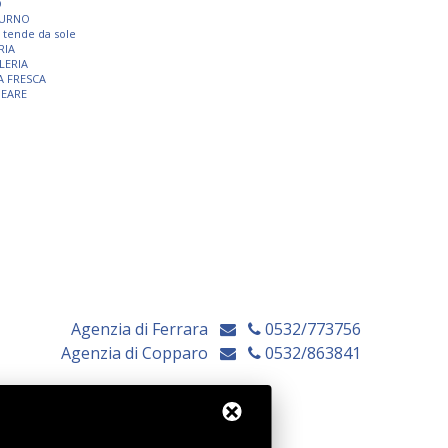
O
TURNO
 e tende da sole
RIA
LERIA
A FRESCA
NEARE
Agenzia di Ferrara
0532/773756
Agenzia di Copparo
0532/863841