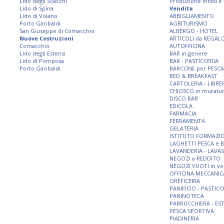
Lido degli Scacchi
Produzione infissi e
Lido di Spina
Vendita
Lido di Volano
ABBIGLIAMENTO
Porto Garibaldi
AGRITURISMO
San Giuseppe di Comacchio
ALBERGO - HOTEL
Nuove Costruzioni
ARTICOLI da REGAL
Comacchio
AUTOFFICINA
Lido degli Estensi
BAR in genere
Lido di Pomposa
BAR - PASTICCERIA
Porto Garibaldi
BARCONE per PESCA
BED & BREAKFAST
CARTOLERIA - LIBRE
CHIOSCO in muratu
DISCO BAR
EDICOLA
FARMACIA
FERRAMENTA
GELATERIA
ISTITUTO FORMAZI
LAGHETTI PESCA e 
LAVANDERIA - LAVA
NEGOZI a REDDITO
NEGOZI VUOTI in ve
OFFICINA MECCANIC
OREFICERIA
PANIFICIO - PASTICC
PANINOTECA
PARRUCCHIERA - ES
PESCA SPORTIVA
PIADINERIA