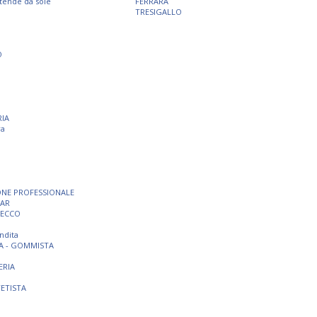
 tende da sole
FERRARA
TRESIGALLO
O
RIA
ra
ONE PROFESSIONALE
BAR
SECCO
ndita
A - GOMMISTA
ERIA
TETISTA