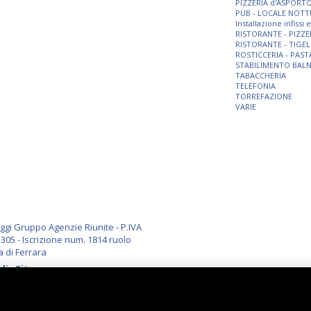
PIZZERIA d'ASPORT
PUB - LOCALE NOT
Installazione infissi
RISTORANTE - PIZZE
RISTORANTE - TIGEL
ROSTICCERIA - PAST
STABILIMENTO BAL
TABACCHERIA
TELEFONIA
TORREFAZIONE
VARIE
i Gruppo Agenzie Riunite - P.IVA
305 - Iscrizione num. 1814 ruolo
a di Ferrara
li
-
Sitemap