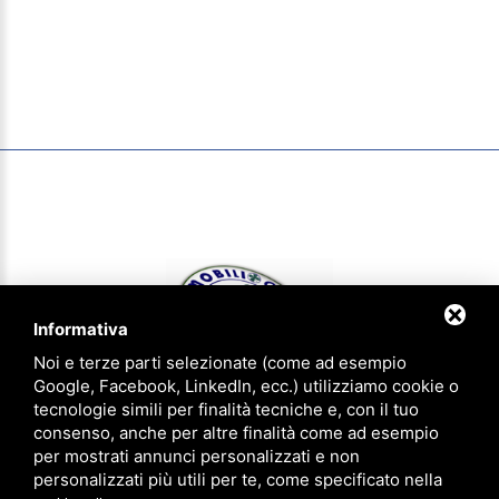
Informativa
Noi e terze parti selezionate (come ad esempio
Google, Facebook, LinkedIn, ecc.) utilizziamo cookie o
tecnologie simili per finalità tecniche e, con il tuo
consenso, anche per altre finalità come ad esempio
IMMOBILIOGGI & aziendaoggi Gruppo Agenzie Riunite - P.IVA
per mostrati annunci personalizzati e non
01620540383 - CCIAA FE 183305 - Iscrizione num. 1814 ruolo agenti
personalizzati più utili per te, come specificato nella
immobiliari provincia di Ferrara