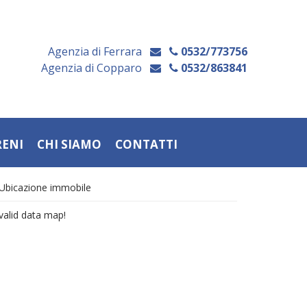
Agenzia di Ferrara
0532/773756
Agenzia di Copparo
0532/863841
RENI
CHI SIAMO
CONTATTI
Ubicazione immobile
valid data map!