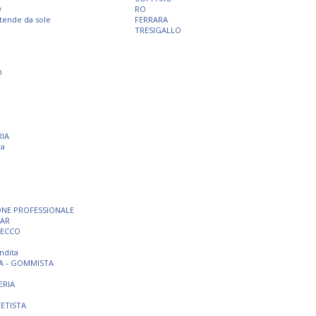
O
RO
 tende da sole
FERRARA
TRESIGALLO
O
RIA
ra
ONE PROFESSIONALE
BAR
SECCO
ndita
A - GOMMISTA
ERIA
TETISTA