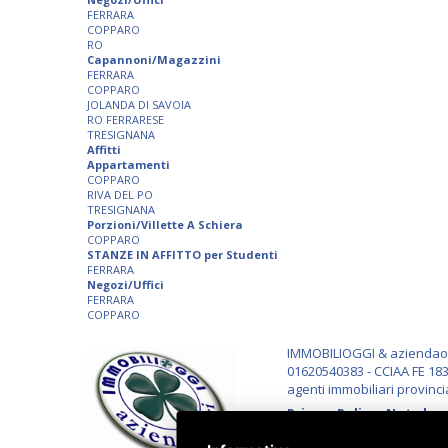
FERRARA
COPPARO
RO
Capannoni/Magazzini
FERRARA
COPPARO
JOLANDA DI SAVOIA
RO FERRARESE
TRESIGNANA
Affitti
Appartamenti
COPPARO
RIVA DEL PO
TRESIGNANA
Porzioni/Villette A Schiera
COPPARO
STANZE IN AFFITTO per Studenti
FERRARA
Negozi/Uffici
FERRARA
COPPARO
IMMOBILIOGGI & aziendaogg
01620540383 - CCIAA FE 183
agenti immobiliari provinci
Privacy Policy
-
Note lega