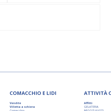
COMACCHIO E LIDI
ATTIVITÀ
Vendite
Affitti
Villetta a schiera
GELATERIA
Comacchio
NEGOZI VUOTI