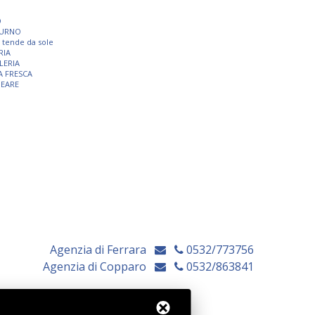
O
TURNO
 e tende da sole
RIA
LERIA
A FRESCA
NEARE
Agenzia di Ferrara
0532/773756
Agenzia di Copparo
0532/863841