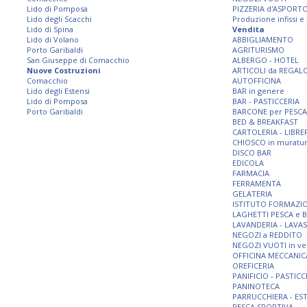
Lido di Pomposa
PIZZERIA d'ASPORT
Lido degli Scacchi
Produzione infissi e
Lido di Spina
Vendita
Lido di Volano
ABBIGLIAMENTO
Porto Garibaldi
AGRITURISMO
San Giuseppe di Comacchio
ALBERGO - HOTEL
Nuove Costruzioni
ARTICOLI da REGAL
Comacchio
AUTOFFICINA
Lido degli Estensi
BAR in genere
Lido di Pomposa
BAR - PASTICCERIA
Porto Garibaldi
BARCONE per PESCA
BED & BREAKFAST
CARTOLERIA - LIBRE
CHIOSCO in muratu
DISCO BAR
EDICOLA
FARMACIA
FERRAMENTA
GELATERIA
ISTITUTO FORMAZI
LAGHETTI PESCA e 
LAVANDERIA - LAVA
NEGOZI a REDDITO
NEGOZI VUOTI in ve
OFFICINA MECCANIC
OREFICERIA
PANIFICIO - PASTICC
PANINOTECA
PARRUCCHIERA - ES
PESCA SPORTIVA