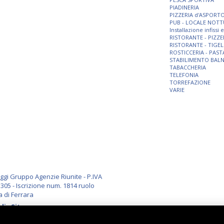
PIADINERIA
PIZZERIA d'ASPORT
PUB - LOCALE NOT
Installazione infissi
RISTORANTE - PIZZE
RISTORANTE - TIGEL
ROSTICCERIA - PAST
STABILIMENTO BAL
TABACCHERIA
TELEFONIA
TORREFAZIONE
VARIE
i Gruppo Agenzie Riunite - P.IVA
305 - Iscrizione num. 1814 ruolo
a di Ferrara
li
-
Sitemap