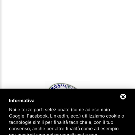
Informativa
Noi e terze parti selezionate (come ad esempio
Google, Facebook, LinkedIn, ecc.) utilizziamo cookie o
tecnologie simili per finalità tecniche e, con il tuo
consenso, anche per altre finalità come ad esempio
IMMOBILIOGGI & aziendaoggi Gruppo Agenzie Riunite - P.IVA
per mostrati annunci personalizzati e non