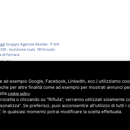
i Gruppo Agenzie Riunite - P.IVA
305 - Iscrizione num. 1814 ruolo
a di Ferrara
li
-
Sitemap
e ad esempio Google, Facebook, LinkedIn, ecc.) utilizziamo cooki
nche per altre finalità come ad esempio per mostrati annunci pe
ella
.
cookie policy
cetta o cliccando su "Rifiuta", verranno utilizzati solamente co
sonalizza". Se preferisci, puoi acconsentire all'utilizzo di tutti i
". In qualsiasi momento potrai modificare la scelta effettuata.