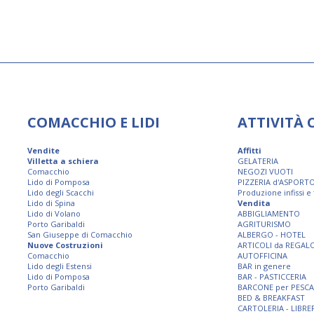
COMACCHIO E LIDI
ATTIVITÀ
Vendite
Affitti
Villetta a schiera
GELATERIA
Comacchio
NEGOZI VUOTI
Lido di Pomposa
PIZZERIA d'ASPORT
Lido degli Scacchi
Produzione infissi e
Lido di Spina
Vendita
Lido di Volano
ABBIGLIAMENTO
Porto Garibaldi
AGRITURISMO
San Giuseppe di Comacchio
ALBERGO - HOTEL
Nuove Costruzioni
ARTICOLI da REGAL
Comacchio
AUTOFFICINA
Lido degli Estensi
BAR in genere
Lido di Pomposa
BAR - PASTICCERIA
Porto Garibaldi
BARCONE per PESCA
BED & BREAKFAST
CARTOLERIA - LIBRE