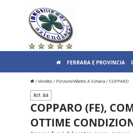
FERRARA E PROVINCIA
/ Vendite /
Porzioni/Villette A Schiera
/
COPPARO
Rif. 84
COPPARO (FE), CO
OTTIME CONDIZION