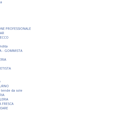
ra
ONE PROFESSIONALE
BAR
SECCO
ndita
A - GOMMISTA
ERIA
TETISTA
O
TURNO
 e tende da sole
RIA
LERIA
A FRESCA
NEARE