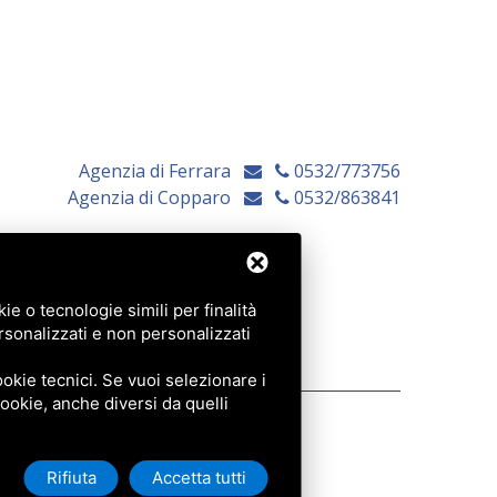
Agenzia di Ferrara
0532/773756
Agenzia di Copparo
0532/863841
e o tecnologie simili per finalità
rsonalizzati e non personalizzati
okie tecnici. Se vuoi selezionare i
 cookie, anche diversi da quelli
Rifiuta
Accetta tutti