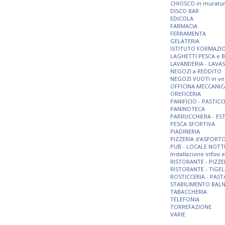
CHIOSCO in muratu
DISCO BAR
EDICOLA
FARMACIA
FERRAMENTA
GELATERIA
ISTITUTO FORMAZI
LAGHETTI PESCA e 
LAVANDERIA - LAVA
NEGOZI a REDDITO
NEGOZI VUOTI in ve
OFFICINA MECCANIC
OREFICERIA
PANIFICIO - PASTICC
PANINOTECA
PARRUCCHIERA - ES
PESCA SPORTIVA
PIADINERIA
PIZZERIA d'ASPORT
PUB - LOCALE NOT
Installazione infissi
RISTORANTE - PIZZE
RISTORANTE - TIGEL
ROSTICCERIA - PAST
STABILIMENTO BAL
TABACCHERIA
TELEFONIA
TORREFAZIONE
VARIE