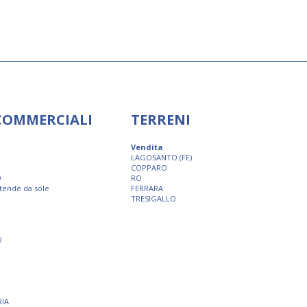
 COMMERCIALI
TERRENI
Vendita
LAGOSANTO (FE)
COPPARO
O
RO
 tende da sole
FERRARA
TRESIGALLO
O
RIA