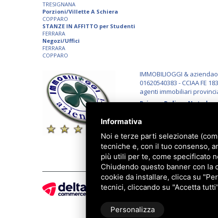
TRESIGNANA
Porzioni/Villette A Schiera
COPPARO
STANZE IN AFFITTO per Studenti
FERRARA
Negozi/Uffici
FERRARA
COPPARO
IMMOBILIOGGI & aziendaogg
01620540383 - CCIAA FE 183
agenti immobiliari provinci
Privacy Policy
-
Note lega
Informativa
Noi e terze parti selezionate (com
tecniche e, con il tuo consenso, a
più utili per te, come specificato n
Chiudendo questo banner con la cro
cookie da installare, clicca su "Per
tecnici, cliccando su "Accetta tutti
Personalizza