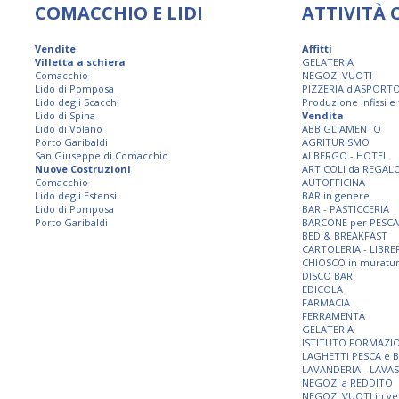
COMACCHIO E LIDI
ATTIVITÀ
Vendite
Affitti
Villetta a schiera
GELATERIA
Comacchio
NEGOZI VUOTI
Lido di Pomposa
PIZZERIA d'ASPORT
Lido degli Scacchi
Produzione infissi e
Lido di Spina
Vendita
Lido di Volano
ABBIGLIAMENTO
Porto Garibaldi
AGRITURISMO
San Giuseppe di Comacchio
ALBERGO - HOTEL
Nuove Costruzioni
ARTICOLI da REGAL
Comacchio
AUTOFFICINA
Lido degli Estensi
BAR in genere
Lido di Pomposa
BAR - PASTICCERIA
Porto Garibaldi
BARCONE per PESCA
BED & BREAKFAST
CARTOLERIA - LIBRE
CHIOSCO in muratu
DISCO BAR
EDICOLA
FARMACIA
FERRAMENTA
GELATERIA
ISTITUTO FORMAZI
LAGHETTI PESCA e 
LAVANDERIA - LAVA
NEGOZI a REDDITO
NEGOZI VUOTI in ve