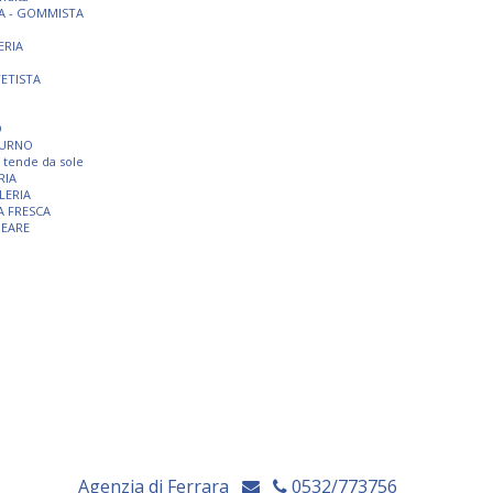
A - GOMMISTA
ERIA
TETISTA
O
TURNO
 e tende da sole
RIA
LERIA
A FRESCA
NEARE
Agenzia di Ferrara
0532/773756