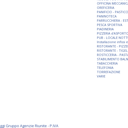
OFFICINA MECCANIC
OREFICERIA
PANIFICIO - PASTICC
PANINOTECA
PARRUCCHIERA - ES
PESCA SPORTIVA
PIADINERIA
PIZZERIA d'ASPORT
PUB - LOCALE NOT
Installazione infissi
RISTORANTE - PIZZE
RISTORANTE - TIGEL
ROSTICCERIA - PAST
STABILIMENTO BAL
TABACCHERIA
TELEFONIA
TORREFAZIONE
VARIE
i Gruppo Agenzie Riunite - P.IVA