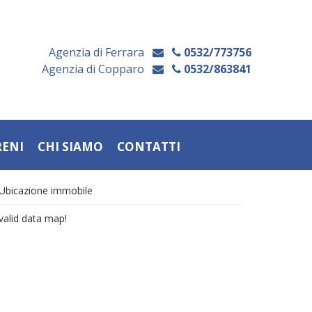
Agenzia di Ferrara
0532/773756
Agenzia di Copparo
0532/863841
RENI
CHI SIAMO
CONTATTI
Ubicazione immobile
valid data map!