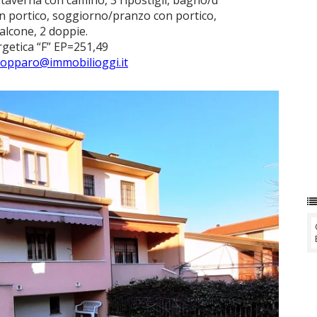
verna con camino, 3 ripostigli, bagno/d
n portico, soggiorno/pranzo con portico,
lcone, 2 doppie.
rgetica “F” EP=251,49
copparo@immobilioggi.it