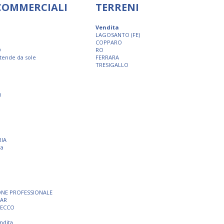
 COMMERCIALI
TERRENI
Vendita
LAGOSANTO (FE)
COPPARO
O
RO
 tende da sole
FERRARA
TRESIGALLO
O
RIA
ra
ONE PROFESSIONALE
BAR
SECCO
ndita