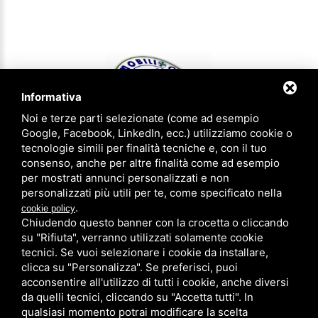
Informativa
Noi e terze parti selezionate (come ad esempio
Google, Facebook, LinkedIn, ecc.) utilizziamo cookie o
tecnologie simili per finalità tecniche e, con il tuo
consenso, anche per altre finalità come ad esempio
IMMOBILIOGGI & aziendaoggi Gruppo Agenzie Riunite - P.IVA
per mostrati annunci personalizzati e non
01620540383 - CCIAA FE 183305 - Iscrizione num. 1814 ruolo agenti
personalizzati più utili per te, come specificato nella
immobiliari provincia di Ferrara
.
cookie policy
Privacy Policy
-
Note legali
-
Sitemap
Chiudendo questo banner con la crocetta o cliccando
su "Rifiuta", verranno utilizzati solamente cookie
Agenzia di Ferrara
0532/773756
tecnici. Se vuoi selezionare i cookie da installare,
Agenzia di Copparo
0532/863841
clicca su "Personalizza". Se preferisci, puoi
acconsentire all'utilizzo di tutti i cookie, anche diversi
da quelli tecnici, cliccando su "Accetta tutti". In
qualsiasi momento potrai modificare la scelta