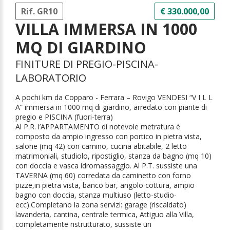
Rif. GR10
€ 330.000,00
VILLA IMMERSA IN 1000
MQ DI GIARDINO
FINITURE DI PREGIO-PISCINA-
LABORATORIO
A pochi km da Copparo - Ferrara – Rovigo VENDESI “V I L L
A” immersa in 1000 mq di giardino, arredato con piante di
pregio e PISCINA (fuori-terra)
Al P.R. l’APPARTAMENTO di notevole metratura è
composto da ampio ingresso con portico in pietra vista,
salone (mq 42) con camino, cucina abitabile, 2 letto
matrimoniali, studiolo, ripostiglio, stanza da bagno (mq 10)
con doccia e vasca idromassaggio. Al P.T. sussiste una
TAVERNA (mq 60) corredata da caminetto con forno
pizze,in pietra vista, banco bar, angolo cottura, ampio
bagno con doccia, stanza multiuso (letto-studio-
ecc).Completano la zona servizi: garage (riscaldato)
lavanderia, cantina, centrale termica, Attiguo alla Villa,
completamente ristrutturato, sussiste un