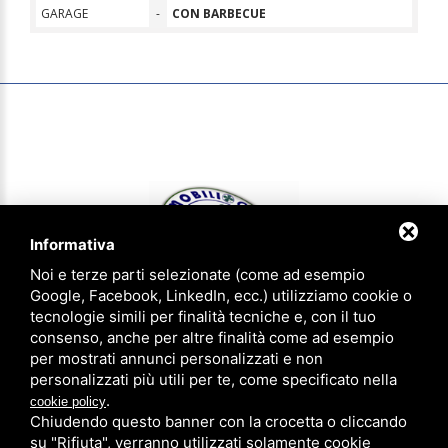
GARAGE
-
CON BARBECUE
Informativa
Noi e terze parti selezionate (come ad esempio
Google, Facebook, LinkedIn, ecc.) utilizziamo cookie o
tecnologie simili per finalità tecniche e, con il tuo
consenso, anche per altre finalità come ad esempio
IMMOBILIOGGI & aziendaoggi Gruppo Agenzie Riunite - P.IVA
per mostrati annunci personalizzati e non
01620540383 - CCIAA FE 183305 - Iscrizione num. 1814 ruolo agenti
personalizzati più utili per te, come specificato nella
immobiliari provincia di Ferrara
.
cookie policy
Privacy Policy
-
Note legali
-
Sitemap
Chiudendo questo banner con la crocetta o cliccando
su "Rifiuta", verranno utilizzati solamente cookie
Agenzia di Ferrara
0532/773756