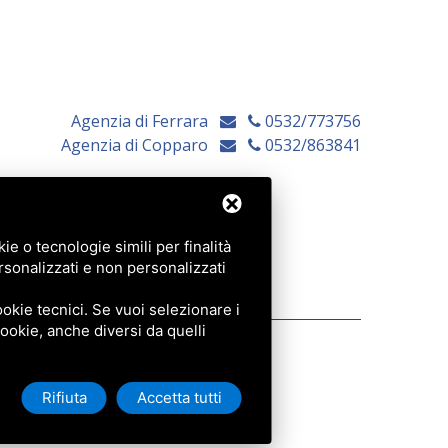
Agenzia di Ferrara
0532/773756
Agenzia di Copparo
0532/863841
e o tecnologie simili per finalità
rsonalizzati e non personalizzati
okie tecnici. Se vuoi selezionare i
 cookie, anche diversi da quelli
Rifiuta
Accetta tutti