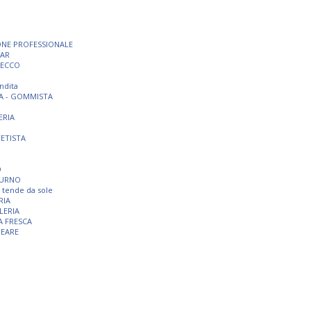
ONE PROFESSIONALE
BAR
SECCO
ndita
A - GOMMISTA
ERIA
TETISTA
O
TURNO
 e tende da sole
RIA
LERIA
A FRESCA
NEARE