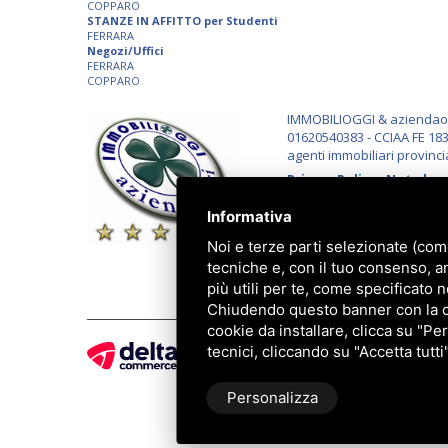
COPPARO
STANZE IN AFFITTO per Studenti
FERRARA
Negozi/Uffici
FERRARA
COPPARO
IMMOBILIOGGI & aziendaogg
01620540383 - CCIAA FE 183
agenti immobiliari provinci
Privacy Policy
-
Note lega
Informativa
Noi e terze parti selezionate (com
tecniche e, con il tuo consenso, a
più utili per te, come specificato n
Chiudendo questo banner con la cro
cookie da installare, clicca su "Per
tecnici, cliccando su "Accetta tutti
Personalizza