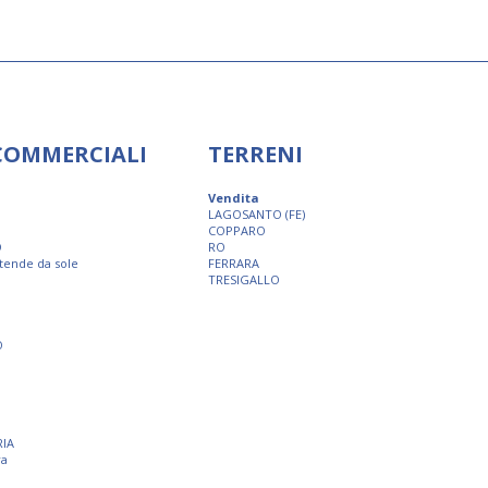
 COMMERCIALI
TERRENI
Vendita
LAGOSANTO (FE)
COPPARO
O
RO
 tende da sole
FERRARA
TRESIGALLO
O
RIA
ra