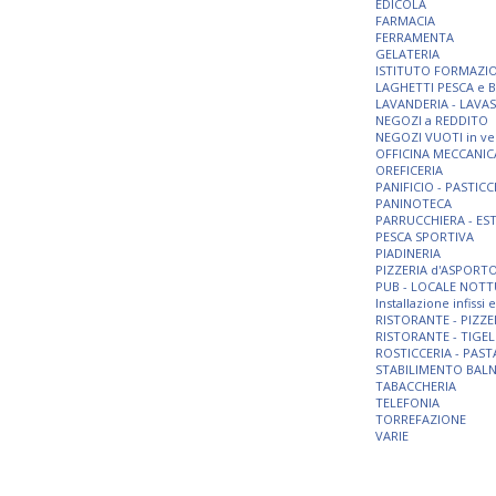
EDICOLA
FARMACIA
FERRAMENTA
GELATERIA
ISTITUTO FORMAZI
LAGHETTI PESCA e 
LAVANDERIA - LAVA
NEGOZI a REDDITO
NEGOZI VUOTI in ve
OFFICINA MECCANIC
OREFICERIA
PANIFICIO - PASTICC
PANINOTECA
PARRUCCHIERA - ES
PESCA SPORTIVA
PIADINERIA
PIZZERIA d'ASPORT
PUB - LOCALE NOT
Installazione infissi
RISTORANTE - PIZZE
RISTORANTE - TIGEL
ROSTICCERIA - PAST
STABILIMENTO BAL
TABACCHERIA
TELEFONIA
TORREFAZIONE
VARIE