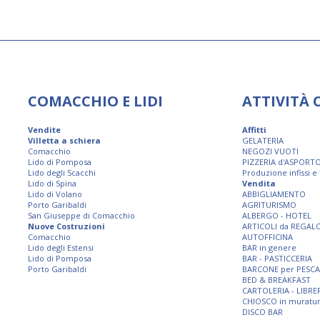
COMACCHIO E LIDI
ATTIVITÀ
Vendite
Affitti
Villetta a schiera
GELATERIA
Comacchio
NEGOZI VUOTI
Lido di Pomposa
PIZZERIA d'ASPORT
Lido degli Scacchi
Produzione infissi e
Lido di Spina
Vendita
Lido di Volano
ABBIGLIAMENTO
Porto Garibaldi
AGRITURISMO
San Giuseppe di Comacchio
ALBERGO - HOTEL
Nuove Costruzioni
ARTICOLI da REGAL
Comacchio
AUTOFFICINA
Lido degli Estensi
BAR in genere
Lido di Pomposa
BAR - PASTICCERIA
Porto Garibaldi
BARCONE per PESCA
BED & BREAKFAST
CARTOLERIA - LIBRE
CHIOSCO in muratu
DISCO BAR