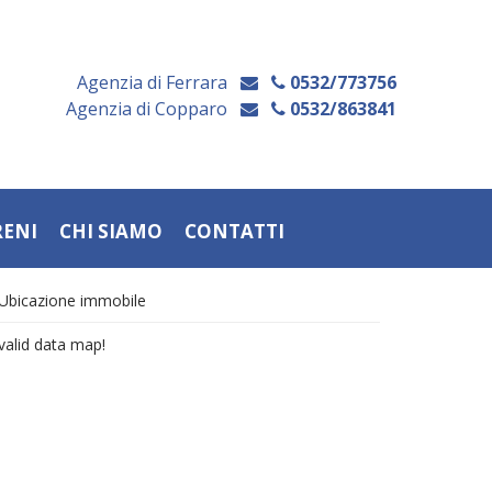
Agenzia di Ferrara
0532/773756
Agenzia di Copparo
0532/863841
RENI
CHI SIAMO
CONTATTI
Ubicazione immobile
valid data map!