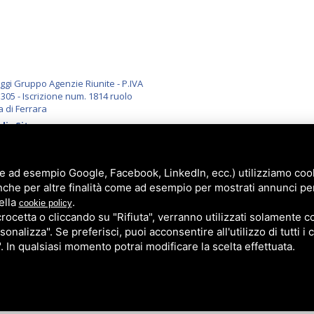
i Gruppo Agenzie Riunite - P.IVA
305 - Iscrizione num. 1814 ruolo
a di Ferrara
li
-
Sitemap
e ad esempio Google, Facebook, LinkedIn, ecc.) utilizziamo cooki
nche per altre finalità come ad esempio per mostrati annunci pe
ella
.
cookie policy
cetta o cliccando su "Rifiuta", verranno utilizzati solamente co
sonalizza". Se preferisci, puoi acconsentire all'utilizzo di tutti i
". In qualsiasi momento potrai modificare la scelta effettuata.