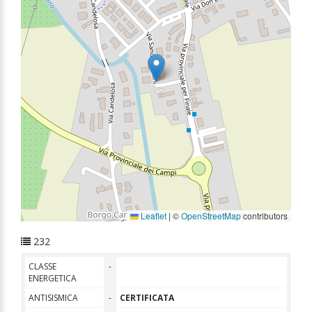
Leaflet
|
©
OpenStreetMap
contributors
232
CLASSE
-
ENERGETICA
ANTISISMICA
-
CERTIFICATA