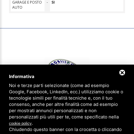
GARAGE E POSTO
-
SI
AUTO
Informativa
Noi e terze parti selezionate (come ad esempio
Google, Facebook, LinkedIn, ecc.) utilizziamo cookie o
tecnologie simili per finalità tecniche e, con il tuo
consenso, anche per altre finalità come ad esempio
IMMOBILIOGGI & aziendaoggi Gruppo Agenzie Riunite - P.IVA
per mostrati annunci personalizzati e non
01620540383 - CCIAA FE 183305 - Iscrizione num. 1814 ruolo agenti
personalizzati più utili per te, come specificato nella
immobiliari provincia di Ferrara
.
cookie policy
Privacy Policy
-
Note legali
-
Sitemap
Chiudendo questo banner con la crocetta o cliccando