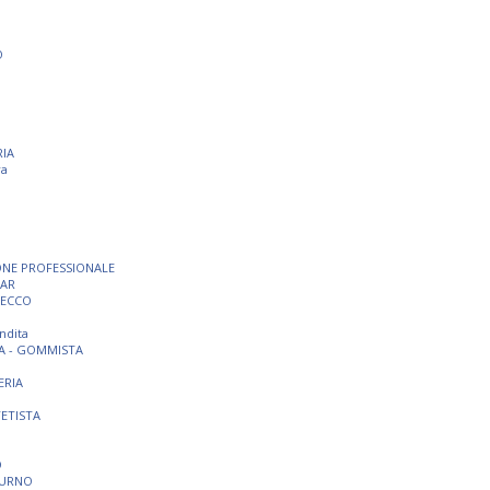
O
RIA
ra
ONE PROFESSIONALE
BAR
SECCO
ndita
A - GOMMISTA
ERIA
TETISTA
O
TURNO