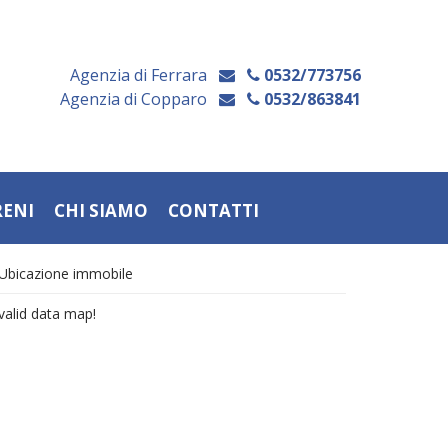
Agenzia di Ferrara
0532/773756
Agenzia di Copparo
0532/863841
RENI
CHI SIAMO
CONTATTI
Ubicazione immobile
valid data map!