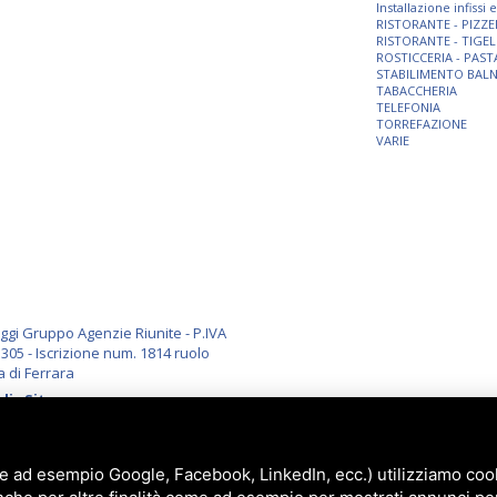
Installazione infissi
RISTORANTE - PIZZE
RISTORANTE - TIGEL
ROSTICCERIA - PAST
STABILIMENTO BAL
TABACCHERIA
TELEFONIA
TORREFAZIONE
VARIE
i Gruppo Agenzie Riunite - P.IVA
305 - Iscrizione num. 1814 ruolo
a di Ferrara
li
-
Sitemap
e ad esempio Google, Facebook, LinkedIn, ecc.) utilizziamo cooki