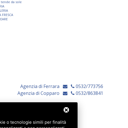
 e tende da sole
RIA
LERIA
A FRESCA
NEARE
Agenzia di Ferrara
0532/773756
Agenzia di Copparo
0532/863841
e o tecnologie simili per finalità