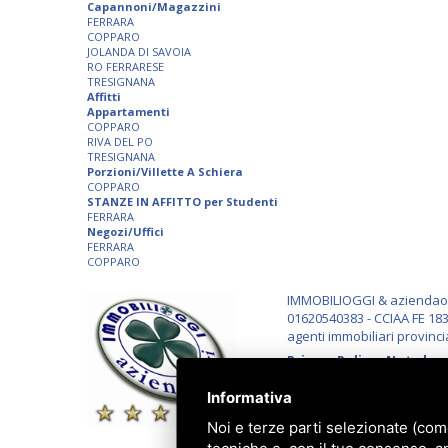
Capannoni/Magazzini
FERRARA
COPPARO
JOLANDA DI SAVOIA
RO FERRARESE
TRESIGNANA
Affitti
Appartamenti
COPPARO
RIVA DEL PO
TRESIGNANA
Porzioni/Villette A Schiera
COPPARO
STANZE IN AFFITTO per Studenti
FERRARA
Negozi/Uffici
FERRARA
COPPARO
IMMOBILIOGGI & aziendaogg
01620540383 - CCIAA FE 183
agenti immobiliari provinci
Privacy Policy
-
Note lega
Informativa
Noi e terze parti selezionate (com