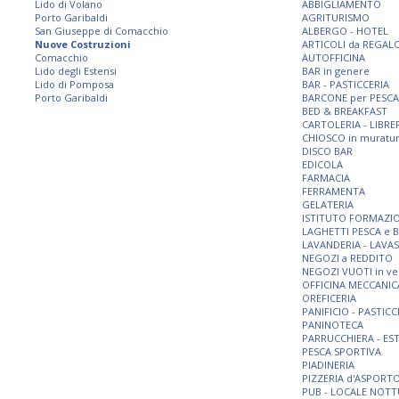
Lido di Volano
ABBIGLIAMENTO
Porto Garibaldi
AGRITURISMO
San Giuseppe di Comacchio
ALBERGO - HOTEL
Nuove Costruzioni
ARTICOLI da REGAL
Comacchio
AUTOFFICINA
Lido degli Estensi
BAR in genere
Lido di Pomposa
BAR - PASTICCERIA
Porto Garibaldi
BARCONE per PESCA
BED & BREAKFAST
CARTOLERIA - LIBRE
CHIOSCO in muratu
DISCO BAR
EDICOLA
FARMACIA
FERRAMENTA
GELATERIA
ISTITUTO FORMAZI
LAGHETTI PESCA e 
LAVANDERIA - LAVA
NEGOZI a REDDITO
NEGOZI VUOTI in ve
OFFICINA MECCANIC
OREFICERIA
PANIFICIO - PASTICC
PANINOTECA
PARRUCCHIERA - ES
PESCA SPORTIVA
PIADINERIA
PIZZERIA d'ASPORT
PUB - LOCALE NOT